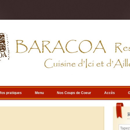
nfos pratiques
Menu
Nos Coups de Coeur
Accès
G
R