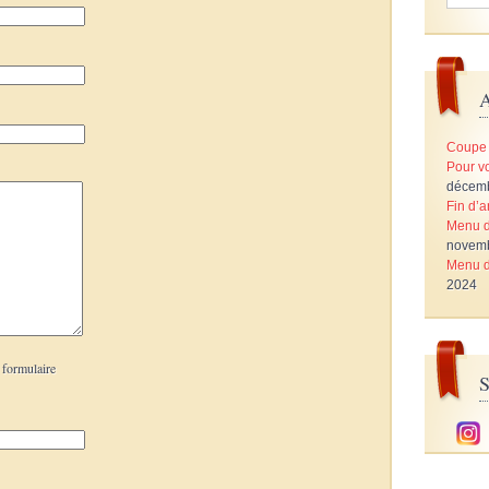
A
Coupe 
Pour vo
décem
Fin d’
Menu d
novem
Menu d
2024
 formulaire
S