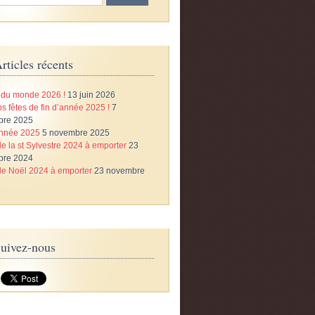
rticles récents
du monde 2026 !
13 juin 2026
s fêtes de fin d’année 2025 !
7
bre 2025
année 2025
5 novembre 2025
e la st Sylvestre 2024 à emporter
23
bre 2024
e Noël 2024 à emporter
23 novembre
uivez-nous